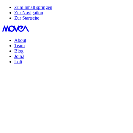
Zum Inhalt springen
Zur Navigation
Zur Startseite
About
Team
Blog
Join
2
Loft
Perfekt in Form gegossen!
Im Herzen der historischen Salzburger Altstadt liegt das LOFT – die